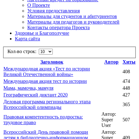
О Проекте
Условия предоставления
Материалы для студентов и абитуриентов
Материалы для педагогов и руководителей
Контакты оператора Проекта
Здоровье и Благополучие
Карта сайта
Кол-во строк:
Заголовок
Автор
Хиты
Международная акция «Тест по истории
408
Великой Отечественной войны»
Международная акция тест по истории
474
Мама, мамочка, мамуля
448
Географический диктант 2020
427
Деловая программа регионального этапа
365
Всероссийской олимпиады
Автор:
Правовая компетентность подростка:
Super
507
трудовое право
User
Всероссийский День правовой помощи
Автор:
детям в библиотечно-информационном
Super
409