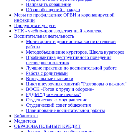
Направить обращение
Обзор обращений граждан
Меры по профилактике ОРВИ и коронавирусной
инфекции
Продукция и услуги
УПК - учебно-производственный комплекс
Воспитательная деятельность
Мониторинг и диагностика воспитательной
работы
Методобъединение кураторов. Школа кураторов
Профилактика деструктивного поведения
несовершеннолетних
Лучшие практики по воспитательной работе
Работа с родителями
Виртуальные выставки
Цикл внеурочных занятий "Разговоры о важном"
ВФСК «Готов к труду и обороне»
РДДМ "Движение первых"
Студенческое самоуправление
Студенческий совет общежития
Планирование воспитательной работы
Библиотека
Медиатека
ОБРАЗОВАТЕЛЬНЫЙ КРЕДИТ
Льготный кредит на образование