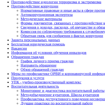
Противодействие идеологии терроризма и экстремизма
Противодействие коррупции
Нормативные правовые и иные акты в сфере проти
Антикоррупционная экспертиза
Методические материалы
Формы документов, связанных с противодействие к
Сведения о доходах, расходах, об имуществе и обяз
Комиссия по соблюдению требования к служебному
Обратная связь для сообщения о фактах коррупции
Защита персональных данных
Бесплатная юридическая помощь
Вакансии
Информация об условиях обучения инвалидов
Обращения граждан
График личного приема граждан
Направить обращение
Обзор обращений граждан
Меры по профилактике ОРВИ и коронавирусной инфекц
Продукция и услуги
УПК - учебно-производственный комплекс
Воспитательная деятельность
Мониторинг и диагностика воспитательной работы
Методобъединение кураторов. Школа кураторов
Профилактика деструктивного поведения несовер
Лучшие практики по воспитательной работе