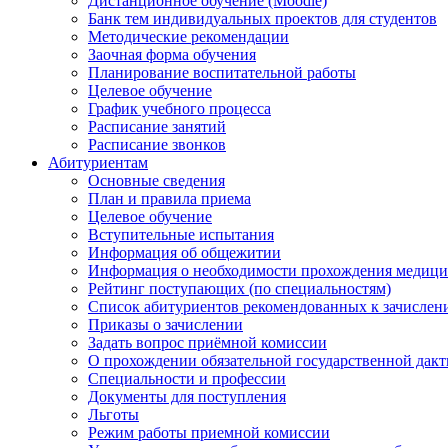
Дистанционное обучение (Moodle)
Банк тем индивидуальных проектов для студентов
Методические рекомендации
Заочная форма обучения
Планирование воспитательной работы
Целевое обучение
График учебного процесса
Расписание занятий
Расписание звонков
Абитуриентам
Основные сведения
План и правила приема
Целевое обучение
Вступительные испытания
Информация об общежитии
Информация о необходимости прохождения медици
Рейтинг поступающих (по специальностям)
Список абитуриентов рекомендованных к зачисле
Приказы о зачислении
Задать вопрос приёмной комиссии
О прохождении обязательной государственной дак
Специальности и профессии
Документы для поступления
Льготы
Режим работы приемной комиссии