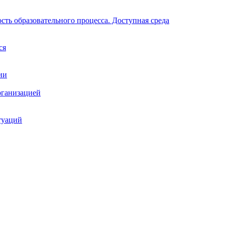
ть образовательного процесса. Доступная среда
ся
ии
рганизацией
туаций