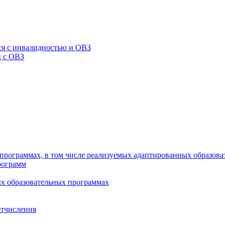
я с инвалидностью и ОВЗ
ц с ОВЗ
программах, в том числе реализуемых адаптированных образов
рограмм
х образовательных программах
отчисления