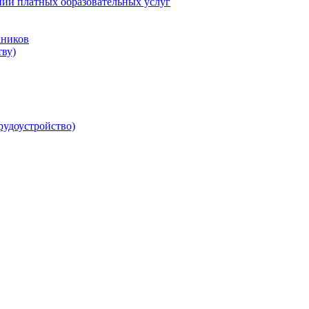
нии платных образовательных услуг
кников
ву)
рудоустройство)