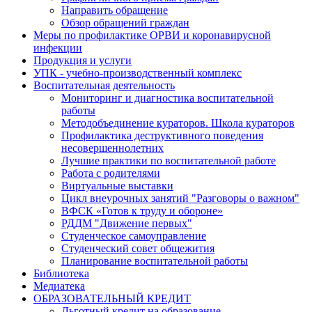
Направить обращение
Обзор обращений граждан
Меры по профилактике ОРВИ и коронавирусной
инфекции
Продукция и услуги
УПК - учебно-производственный комплекс
Воспитательная деятельность
Мониторинг и диагностика воспитательной
работы
Методобъединение кураторов. Школа кураторов
Профилактика деструктивного поведения
несовершеннолетних
Лучшие практики по воспитательной работе
Работа с родителями
Виртуальные выставки
Цикл внеурочных занятий "Разговоры о важном"
ВФСК «Готов к труду и обороне»
РДДМ "Движение первых"
Студенческое самоуправление
Студенческий совет общежития
Планирование воспитательной работы
Библиотека
Медиатека
ОБРАЗОВАТЕЛЬНЫЙ КРЕДИТ
Льготный кредит на образование