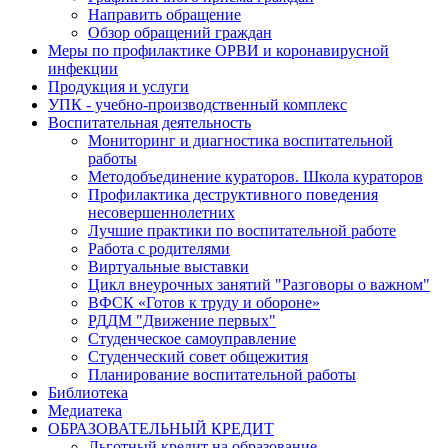
Направить обращение
Обзор обращений граждан
Меры по профилактике ОРВИ и коронавирусной
инфекции
Продукция и услуги
УПК - учебно-производственный комплекс
Воспитательная деятельность
Мониторинг и диагностика воспитательной
работы
Методобъединение кураторов. Школа кураторов
Профилактика деструктивного поведения
несовершеннолетних
Лучшие практики по воспитательной работе
Работа с родителями
Виртуальные выставки
Цикл внеурочных занятий "Разговоры о важном"
ВФСК «Готов к труду и обороне»
РДДМ "Движение первых"
Студенческое самоуправление
Студенческий совет общежития
Планирование воспитательной работы
Библиотека
Медиатека
ОБРАЗОВАТЕЛЬНЫЙ КРЕДИТ
Льготный кредит на образование