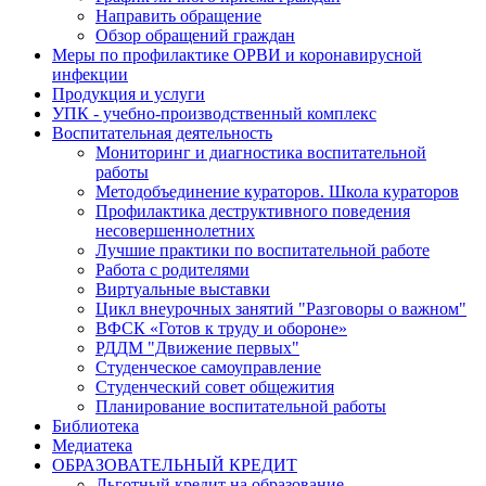
Направить обращение
Обзор обращений граждан
Меры по профилактике ОРВИ и коронавирусной
инфекции
Продукция и услуги
УПК - учебно-производственный комплекс
Воспитательная деятельность
Мониторинг и диагностика воспитательной
работы
Методобъединение кураторов. Школа кураторов
Профилактика деструктивного поведения
несовершеннолетних
Лучшие практики по воспитательной работе
Работа с родителями
Виртуальные выставки
Цикл внеурочных занятий "Разговоры о важном"
ВФСК «Готов к труду и обороне»
РДДМ "Движение первых"
Студенческое самоуправление
Студенческий совет общежития
Планирование воспитательной работы
Библиотека
Медиатека
ОБРАЗОВАТЕЛЬНЫЙ КРЕДИТ
Льготный кредит на образование