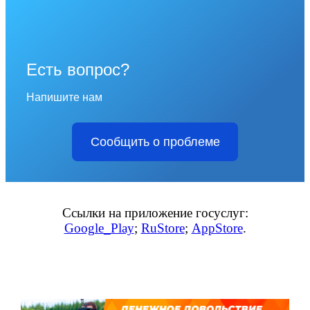
Есть вопрос?
Напишите нам
Сообщить о проблеме
Ссылки на приложение госуслуг:
Google_Play
;
RuStore
;
AppStore
.