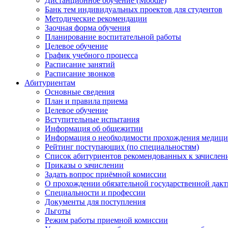
Дистанционное обучение (Moodle)
Банк тем индивидуальных проектов для студентов
Методические рекомендации
Заочная форма обучения
Планирование воспитательной работы
Целевое обучение
График учебного процесса
Расписание занятий
Расписание звонков
Абитуриентам
Основные сведения
План и правила приема
Целевое обучение
Вступительные испытания
Информация об общежитии
Информация о необходимости прохождения медици
Рейтинг поступающих (по специальностям)
Список абитуриентов рекомендованных к зачисле
Приказы о зачислении
Задать вопрос приёмной комиссии
О прохождении обязательной государственной дак
Специальности и профессии
Документы для поступления
Льготы
Режим работы приемной комиссии