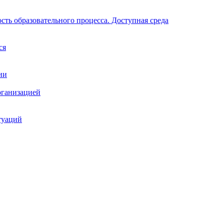
ть образовательного процесса. Доступная среда
ся
ии
рганизацией
туаций