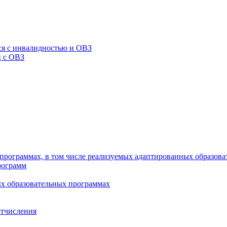
я с инвалидностью и ОВЗ
ц с ОВЗ
программах, в том числе реализуемых адаптированных образов
рограмм
х образовательных программах
отчисления