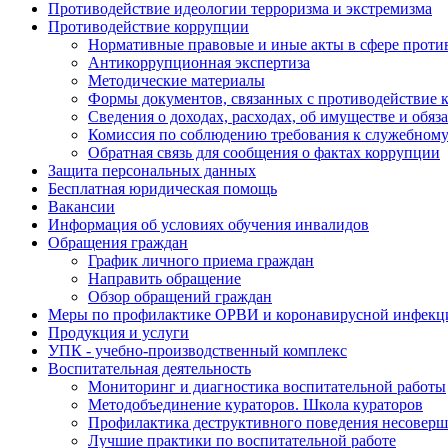
Противодействие идеологии терроризма и экстремизма
Противодействие коррупции
Нормативные правовые и иные акты в сфере проти
Антикоррупционная экспертиза
Методические материалы
Формы документов, связанных с противодействие к
Сведения о доходах, расходах, об имуществе и обяз
Комиссия по соблюдению требования к служебному
Обратная связь для сообщения о фактах коррупции
Защита персональных данных
Бесплатная юридическая помощь
Вакансии
Информация об условиях обучения инвалидов
Обращения граждан
График личного приема граждан
Направить обращение
Обзор обращений граждан
Меры по профилактике ОРВИ и коронавирусной инфекц
Продукция и услуги
УПК - учебно-производственный комплекс
Воспитательная деятельность
Мониторинг и диагностика воспитательной работы
Методобъединение кураторов. Школа кураторов
Профилактика деструктивного поведения несовер
Лучшие практики по воспитательной работе