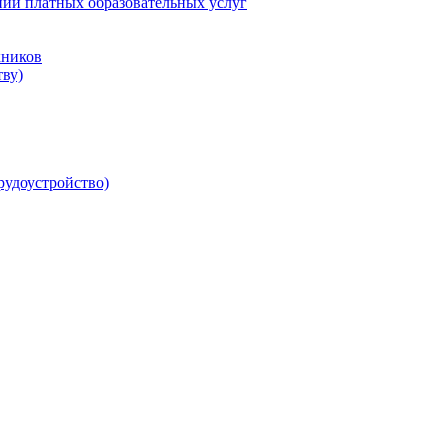
нии платных образовательных услуг
кников
ву)
рудоустройство)