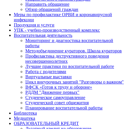
Направить обращение
Обзор обращений граждан
Меры по профилактике ОРВИ и коронавирусной
инфекции
Продукция и услуги
УПК - учебно-производственный комплекс
Воспитательная деятельность
Мониторинг и диагностика воспитательной
работы
Методобъединение кураторов. Школа кураторов
Профилактика деструктивного поведения
несовершеннолетних
Лучшие практики по воспитательной работе
Работа с родителями
Виртуальные выставки
Цикл внеурочных занятий "Разговоры о важном"
ВФСК «Готов к труду и обороне»
РДДМ "Движение первых"
Студенческое самоуправление
Студенческий совет общежития
Планирование воспитательной работы
Библиотека
Медиатека
ОБРАЗОВАТЕЛЬНЫЙ КРЕДИТ
Льготный кредит на образование