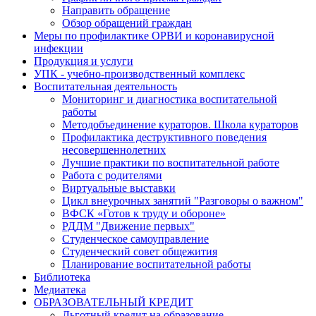
Направить обращение
Обзор обращений граждан
Меры по профилактике ОРВИ и коронавирусной
инфекции
Продукция и услуги
УПК - учебно-производственный комплекс
Воспитательная деятельность
Мониторинг и диагностика воспитательной
работы
Методобъединение кураторов. Школа кураторов
Профилактика деструктивного поведения
несовершеннолетних
Лучшие практики по воспитательной работе
Работа с родителями
Виртуальные выставки
Цикл внеурочных занятий "Разговоры о важном"
ВФСК «Готов к труду и обороне»
РДДМ "Движение первых"
Студенческое самоуправление
Студенческий совет общежития
Планирование воспитательной работы
Библиотека
Медиатека
ОБРАЗОВАТЕЛЬНЫЙ КРЕДИТ
Льготный кредит на образование