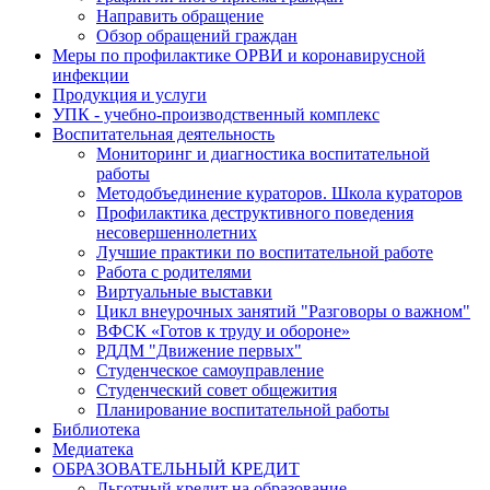
Направить обращение
Обзор обращений граждан
Меры по профилактике ОРВИ и коронавирусной
инфекции
Продукция и услуги
УПК - учебно-производственный комплекс
Воспитательная деятельность
Мониторинг и диагностика воспитательной
работы
Методобъединение кураторов. Школа кураторов
Профилактика деструктивного поведения
несовершеннолетних
Лучшие практики по воспитательной работе
Работа с родителями
Виртуальные выставки
Цикл внеурочных занятий "Разговоры о важном"
ВФСК «Готов к труду и обороне»
РДДМ "Движение первых"
Студенческое самоуправление
Студенческий совет общежития
Планирование воспитательной работы
Библиотека
Медиатека
ОБРАЗОВАТЕЛЬНЫЙ КРЕДИТ
Льготный кредит на образование