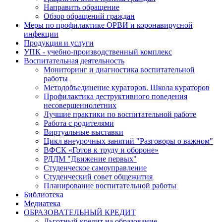
Направить обращение
Обзор обращений граждан
Меры по профилактике ОРВИ и коронавирусной
инфекции
Продукция и услуги
УПК - учебно-производственный комплекс
Воспитательная деятельность
Мониторинг и диагностика воспитательной
работы
Методобъединение кураторов. Школа кураторов
Профилактика деструктивного поведения
несовершеннолетних
Лучшие практики по воспитательной работе
Работа с родителями
Виртуальные выставки
Цикл внеурочных занятий "Разговоры о важном"
ВФСК «Готов к труду и обороне»
РДДМ "Движение первых"
Студенческое самоуправление
Студенческий совет общежития
Планирование воспитательной работы
Библиотека
Медиатека
ОБРАЗОВАТЕЛЬНЫЙ КРЕДИТ
Льготный кредит на образование