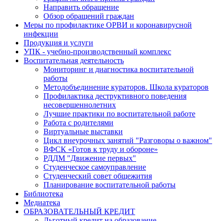
Направить обращение
Обзор обращений граждан
Меры по профилактике ОРВИ и коронавирусной
инфекции
Продукция и услуги
УПК - учебно-производственный комплекс
Воспитательная деятельность
Мониторинг и диагностика воспитательной
работы
Методобъединение кураторов. Школа кураторов
Профилактика деструктивного поведения
несовершеннолетних
Лучшие практики по воспитательной работе
Работа с родителями
Виртуальные выставки
Цикл внеурочных занятий "Разговоры о важном"
ВФСК «Готов к труду и обороне»
РДДМ "Движение первых"
Студенческое самоуправление
Студенческий совет общежития
Планирование воспитательной работы
Библиотека
Медиатека
ОБРАЗОВАТЕЛЬНЫЙ КРЕДИТ
Льготный кредит на образование