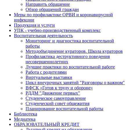
Направить обращение
Обзор обращений граждан
Меры по профилактике ОРВИ и коронавирусной
инфекции
Продукция и услуги
УПК - учебно-производственный комплекс
Воспитательная деятельность
Мониторинг и диагностика воспитательной
работы
Методобъединение кураторов. Школа кураторов
Профилактика деструктивного поведения
несовершеннолетних
Лучшие практики по воспитательной работе
Работа с родителями
Виртуальные выставки
Цикл внеурочных занятий "Разговоры о важном"
ВФСК «Готов к труду и обороне»
РДДМ "Движение первых"
Студенческое самоуправление
Студенческий совет общежития
Планирование воспитательной работы
Библиотека
Медиатека
ОБРАЗОВАТЕЛЬНЫЙ КРЕДИТ
Льготный кредит на образование