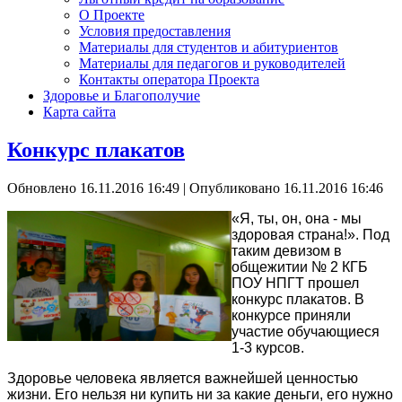
О Проекте
Условия предоставления
Материалы для студентов и абитуриентов
Материалы для педагогов и руководителей
Контакты оператора Проекта
Здоровье и Благополучие
Карта сайта
Конкурс плакатов
Обновлено 16.11.2016 16:49
|
Опубликовано 16.11.2016 16:46
«Я, ты, он, она - мы
здоровая страна!». Под
таким девизом в
общежитии № 2 КГБ
ПОУ НПГТ прошел
конкурс плакатов. В
конкурсе приняли
участие обучающиеся
1-3 курсов.
Здоровье человека является важнейшей ценностью
жизни. Его нельзя ни купить ни за какие деньги, его нужно