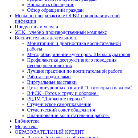
Направить обращение
Обзор обращений граждан
Меры по профилактике ОРВИ и коронавирусной
инфекции
Продукция и услуги
УПК - учебно-производственный комплекс
Воспитательная деятельность
Мониторинг и диагностика воспитательной
работы
Методобъединение кураторов. Школа кураторов
Профилактика деструктивного поведения
несовершеннолетних
Лучшие практики по воспитательной работе
Работа с родителями
Виртуальные выставки
Цикл внеурочных занятий "Разговоры о важном"
ВФСК «Готов к труду и обороне»
РДДМ "Движение первых"
Студенческое самоуправление
Студенческий совет общежития
Планирование воспитательной работы
Библиотека
Медиатека
ОБРАЗОВАТЕЛЬНЫЙ КРЕДИТ
Льготный кредит на образование