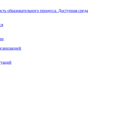
ть образовательного процесса. Доступная среда
ся
ии
рганизацией
туаций