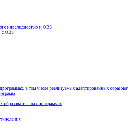
я с инвалидностью и ОВЗ
ц с ОВЗ
программах, в том числе реализуемых адаптированных образов
рограмм
х образовательных программах
отчисления