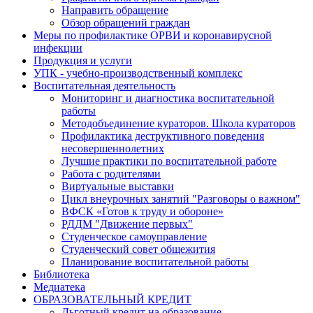
Направить обращение
Обзор обращений граждан
Меры по профилактике ОРВИ и коронавирусной
инфекции
Продукция и услуги
УПК - учебно-производственный комплекс
Воспитательная деятельность
Мониторинг и диагностика воспитательной
работы
Методобъединение кураторов. Школа кураторов
Профилактика деструктивного поведения
несовершеннолетних
Лучшие практики по воспитательной работе
Работа с родителями
Виртуальные выставки
Цикл внеурочных занятий "Разговоры о важном"
ВФСК «Готов к труду и обороне»
РДДМ "Движение первых"
Студенческое самоуправление
Студенческий совет общежития
Планирование воспитательной работы
Библиотека
Медиатека
ОБРАЗОВАТЕЛЬНЫЙ КРЕДИТ
Льготный кредит на образование