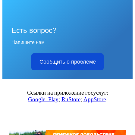
Есть вопрос?
Напишите нам
Сообщить о проблеме
Ссылки на приложение госуслуг:
Google_Play
;
RuStore
;
AppStore
.