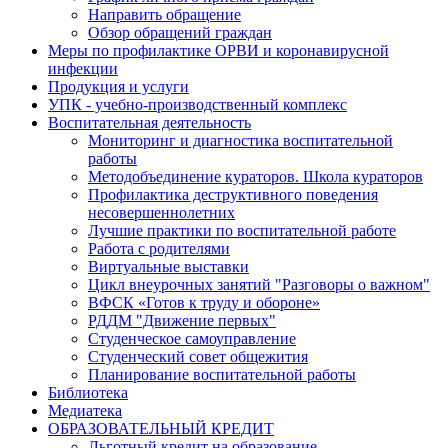
Направить обращение
Обзор обращений граждан
Меры по профилактике ОРВИ и коронавирусной
инфекции
Продукция и услуги
УПК - учебно-производственный комплекс
Воспитательная деятельность
Мониторинг и диагностика воспитательной
работы
Методобъединение кураторов. Школа кураторов
Профилактика деструктивного поведения
несовершеннолетних
Лучшие практики по воспитательной работе
Работа с родителями
Виртуальные выставки
Цикл внеурочных занятий "Разговоры о важном"
ВФСК «Готов к труду и обороне»
РДДМ "Движение первых"
Студенческое самоуправление
Студенческий совет общежития
Планирование воспитательной работы
Библиотека
Медиатека
ОБРАЗОВАТЕЛЬНЫЙ КРЕДИТ
Льготный кредит на образование