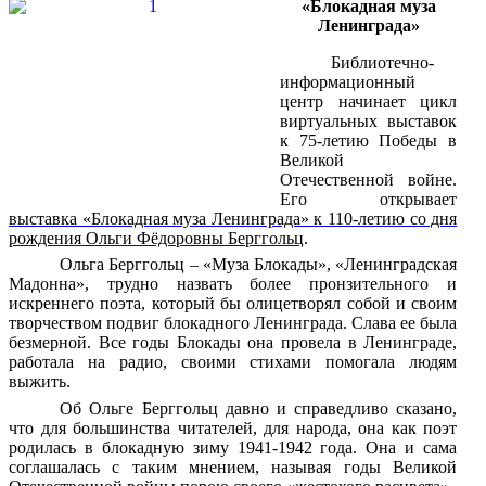
«Блокадная муза
Ленинграда»
Библиотечно-
информационный
центр начинает цикл
виртуальных выставок
к 75-летию Победы в
Великой
Отечественной войне.
Его открывает
выставка «Блокадная муза Ленинграда» к 110-летию со дня
рождения Ольги Фёдоровны Берггольц
.
Ольга Берггольц – «Муза Блокады», «Ленинградская
Мадонна», трудно назвать более пронзительного и
искреннего поэта, который бы олицетворял собой и своим
творчеством подвиг блокадного Ленинграда. Слава ее была
безмерной. Все годы Блокады она провела в Ленинграде,
работала на радио, своими стихами помогала людям
выжить.
Об Ольге Берггольц давно и справедливо сказано,
что для большинства читателей, для народа, она как поэт
родилась в блокадную зиму 1941-1942 года. Она и сама
соглашалась с таким мнением, называя годы Великой