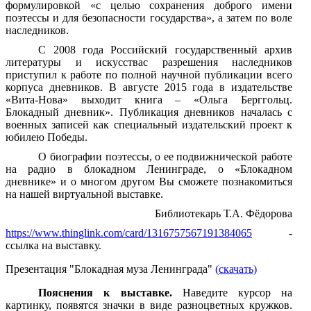
формулировкой «с целью сохранения доброго имени
поэтессы и для безопасности государства», а затем по воле
наследников.
С 2008 года
Российский государственный архив
литературы и искусства
с разрешения наследников
приступил к работе по полной научной публикации всего
корпуса дневников. В августе 2015 года в издательстве
«Вита-Нова» выходит книга – «Ольга Берггольц.
Блокадный дневник». Публикация дневников началась с
военных записей как специальный издательский проект к
юбилею Победы.
О биографии поэтессы, о ее подвижнической работе
на радио в блокадном Ленинграде, о «Блокадном
дневнике» и о многом другом Вы сможете познакомиться
на нашей виртуальной выставке.
Библиотекарь Т.А. Фёдорова
https://www.thinglink.com/card/1316757567191384065
-
ссылка на выставку.
Презентация "Блокадная муза Ленинграда"
(скачать)
Пояснения к выставке.
Наведите курсор на
картинку, появятся значки в виде разноцветных кружков.