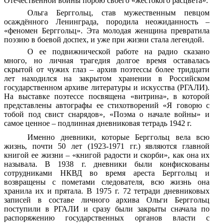
Отечественной войны порою своего «жестокого расцвета».
Ольга Берггольц, став мужественным певцом
осаждённого Ленинграда, породила неожиданность –
«феномен Берггольц». Эта молодая женщина превратила
поэзию в боевой доспех, и уже при жизни стала легендой.
О ее подвижнической работе на радио сказано
много, но личная трагедия долгое время оставалась
скрытой от чужих глаз – архив поэтессы более тридцати
лет находился на закрытом хранении в Российском
государственном архиве литературы и искусства (РГАЛИ).
На выставке поэтессе посвящена «витрина», в которой
представлены автографы ее стихотворений «Я говорю с
тобой под свист снарядов», «Поэма о начале войны» и
самое ценное – подлинная дневниковая тетрадь 1942 г.
Именно дневники, которые Берггольц вела всю
жизнь, почти 50 лет (1923-1971 гг.) являются главной
книгой ее жизни – «книгой радости и скорби», как она их
называла. В 1938 г. дневники были конфискованы
сотрудниками НКВД во время ареста Берггольц и
возвращены с пометами следователя, всю жизнь она
хранила их и прятала. В 1975 г. 72 тетради дневниковых
записей в составе личного архива Ольги Берггольц
поступили в РГАЛИ и сразу были закрыты сначала по
распоряжению государственных органов власти с