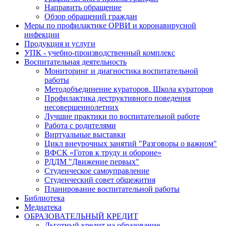
Направить обращение
Обзор обращений граждан
Меры по профилактике ОРВИ и коронавирусной
инфекции
Продукция и услуги
УПК - учебно-производственный комплекс
Воспитательная деятельность
Мониторинг и диагностика воспитательной
работы
Методобъединение кураторов. Школа кураторов
Профилактика деструктивного поведения
несовершеннолетних
Лучшие практики по воспитательной работе
Работа с родителями
Виртуальные выставки
Цикл внеурочных занятий "Разговоры о важном"
ВФСК «Готов к труду и обороне»
РДДМ "Движение первых"
Студенческое самоуправление
Студенческий совет общежития
Планирование воспитательной работы
Библиотека
Медиатека
ОБРАЗОВАТЕЛЬНЫЙ КРЕДИТ
Льготный кредит на образование