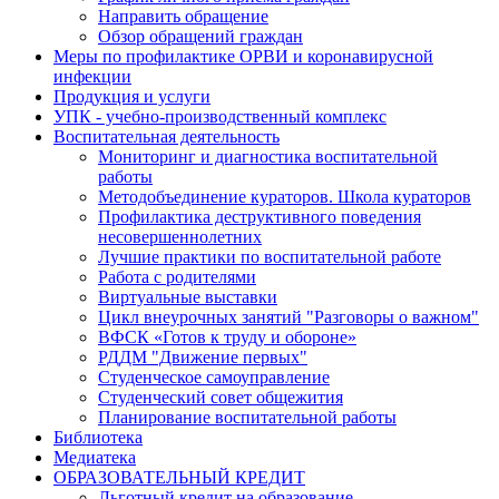
Направить обращение
Обзор обращений граждан
Меры по профилактике ОРВИ и коронавирусной
инфекции
Продукция и услуги
УПК - учебно-производственный комплекс
Воспитательная деятельность
Мониторинг и диагностика воспитательной
работы
Методобъединение кураторов. Школа кураторов
Профилактика деструктивного поведения
несовершеннолетних
Лучшие практики по воспитательной работе
Работа с родителями
Виртуальные выставки
Цикл внеурочных занятий "Разговоры о важном"
ВФСК «Готов к труду и обороне»
РДДМ "Движение первых"
Студенческое самоуправление
Студенческий совет общежития
Планирование воспитательной работы
Библиотека
Медиатека
ОБРАЗОВАТЕЛЬНЫЙ КРЕДИТ
Льготный кредит на образование