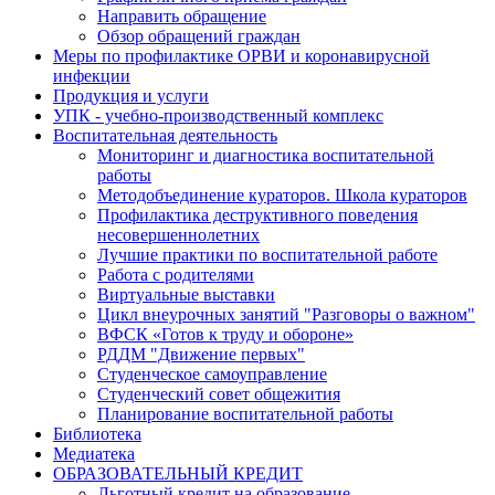
Направить обращение
Обзор обращений граждан
Меры по профилактике ОРВИ и коронавирусной
инфекции
Продукция и услуги
УПК - учебно-производственный комплекс
Воспитательная деятельность
Мониторинг и диагностика воспитательной
работы
Методобъединение кураторов. Школа кураторов
Профилактика деструктивного поведения
несовершеннолетних
Лучшие практики по воспитательной работе
Работа с родителями
Виртуальные выставки
Цикл внеурочных занятий "Разговоры о важном"
ВФСК «Готов к труду и обороне»
РДДМ "Движение первых"
Студенческое самоуправление
Студенческий совет общежития
Планирование воспитательной работы
Библиотека
Медиатека
ОБРАЗОВАТЕЛЬНЫЙ КРЕДИТ
Льготный кредит на образование