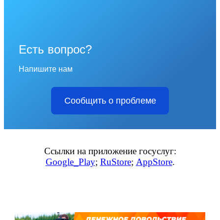
Есть вопрос?
Напишите нам
Сообщить о проблеме
Ссылки на приложение госуслуг:
Google_Play
;
RuStore
;
AppStore
.