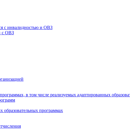
я с инвалидностью и ОВЗ
ц с ОВЗ
рганизацией
программах, в том числе реализуемых адаптированных образов
рограмм
х образовательных программах
отчисления