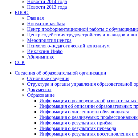
Новости 2014 года
Новости 2013 года
БПОО
Главная
Нормативная база
Центр профориентационной работы с обучающимис
Центр содействия трудоустройству инвалидов и ли
Мероприятия центра
Психолого-педагогический консилиум
Инклюзив Инфо
Абилимпикс
ССК
Сведения об образовательной организации
Основные сведения
Структура и органы управления образовательной о
Документы
Образование
Информация о реализуемых образовательных 
Информация об описании образовательных п
Информация о численности обучающихся
Информация о реализуемых профессиональны
Информация о результатах приёма
Информация о результатах перевода
Информация о результатах восстановления и 