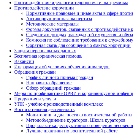
Противодействие идеологии терроризма и экстремизма
Противодействие коррупции
Нормативные правовые и иные акты в сфере проти
Антикоррупционная экспертиза
Методические материалы
Формы документов, связанных с противодействие к
Сведения о доходах, расходах, об имуществе и обяз
Комиссия по соблюдению требования к служебному
Обратная связь для сообщения о фактах коррупции
Защита персональных данных
Бесплатная юридическая помощь
Вакансии
Информация об условиях обучения инвалидов
Обращения граждан
График личного приема граждан
Направить обращение
Обзор обращений граждан
Меры по профилактике ОРВИ и коронавирусной инфекц
Продукция и услуги
УПК - учебно-производственный комплекс
Воспитательная деятельность
Мониторинг и диагностика воспитательной работы
Методобъединение кураторов. Школа кураторов
Профилактика деструктивного поведения несовер
Лучшие практики по воспитательной работе