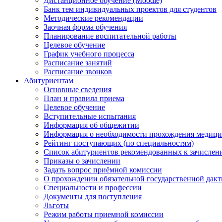
Дистанционное обучение (Moodle)
Банк тем индивидуальных проектов для студентов
Методические рекомендации
Заочная форма обучения
Планирование воспитательной работы
Целевое обучение
График учебного процесса
Расписание занятий
Расписание звонков
Абитуриентам
Основные сведения
План и правила приема
Целевое обучение
Вступительные испытания
Информация об общежитии
Информация о необходимости прохождения медици
Рейтинг поступающих (по специальностям)
Список абитуриентов рекомендованных к зачисле
Приказы о зачислении
Задать вопрос приёмной комиссии
О прохождении обязательной государственной дак
Специальности и профессии
Документы для поступления
Льготы
Режим работы приемной комиссии