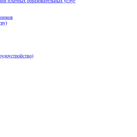
нии платных образовательных услуг
кников
ву)
рудоустройство)