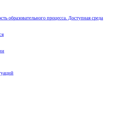
ть образовательного процесса. Доступная среда
ся
ии
туаций