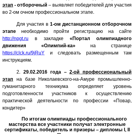
этап
- отборочный
– выявляет победителей для участия
во 2-ом очном профессиональном этапе.
Для участия в
1-ом дистанционном отборочном
этапе
необходимо пройти регистрацию на сайте
http://npgt.ru
в закладке
«Портал олимпиадного
движения «Олимпий-ка»
на странице
https://clck.ru/9jRuY
и следовать размещенным там
инструкциям.
2.
29.02.2016 года –
2-ой профессиональный
этап
на базе Николаевского-на-Амуре промышленно-
гуманитарного техникума определяет уровень
подготовленности участников к осуществлению
практической деятельности по профессии «Повар,
кондитер»
По итогам олимпиады профессионального
мастерства все участники получат электронные
сертификаты, победитель и призеры – дипломы
I
,
II