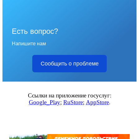
Есть вопрос?
Напишите нам
Сообщить о проблеме
Ссылки на приложение госуслуг:
Google_Play
;
RuStore
;
AppStore
.