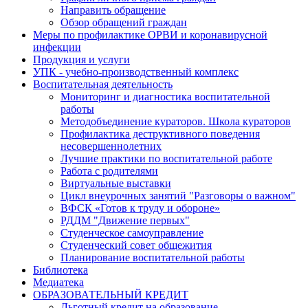
Направить обращение
Обзор обращений граждан
Меры по профилактике ОРВИ и коронавирусной
инфекции
Продукция и услуги
УПК - учебно-производственный комплекс
Воспитательная деятельность
Мониторинг и диагностика воспитательной
работы
Методобъединение кураторов. Школа кураторов
Профилактика деструктивного поведения
несовершеннолетних
Лучшие практики по воспитательной работе
Работа с родителями
Виртуальные выставки
Цикл внеурочных занятий "Разговоры о важном"
ВФСК «Готов к труду и обороне»
РДДМ "Движение первых"
Студенческое самоуправление
Студенческий совет общежития
Планирование воспитательной работы
Библиотека
Медиатека
ОБРАЗОВАТЕЛЬНЫЙ КРЕДИТ
Льготный кредит на образование