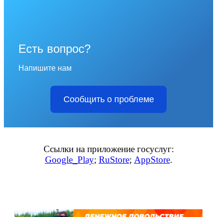
Есть вопрос?
Напишите нам
Сообщить о проблеме
Ссылки на приложение госуслуг:
Google_Play
;
RuStore
;
AppStore
.