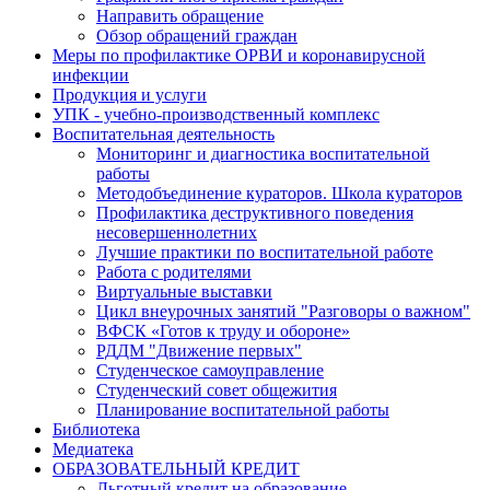
Направить обращение
Обзор обращений граждан
Меры по профилактике ОРВИ и коронавирусной
инфекции
Продукция и услуги
УПК - учебно-производственный комплекс
Воспитательная деятельность
Мониторинг и диагностика воспитательной
работы
Методобъединение кураторов. Школа кураторов
Профилактика деструктивного поведения
несовершеннолетних
Лучшие практики по воспитательной работе
Работа с родителями
Виртуальные выставки
Цикл внеурочных занятий "Разговоры о важном"
ВФСК «Готов к труду и обороне»
РДДМ "Движение первых"
Студенческое самоуправление
Студенческий совет общежития
Планирование воспитательной работы
Библиотека
Медиатека
ОБРАЗОВАТЕЛЬНЫЙ КРЕДИТ
Льготный кредит на образование