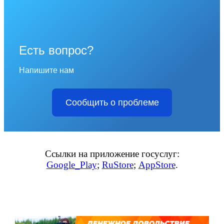
Есть вопрос?
Напишите нам
Сообщить о проблеме
Ссылки на приложение госуслуг:
Google_Play
;
RuStore
;
AppStore
.