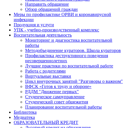
Направить обращение
Обзор обращений граждан
Меры по профилактике ОРВИ и коронавирусной
инфекции
Продукция и услуги
УПК - учебно-производственный комплекс
Воспитательная деятельность
Мониторинг и диагностика воспитательной
работы
Методобъединение кураторов. Школа кураторов
Профилактика деструктивного поведения
несовершеннолетних
Лучшие практики по воспитательной работе
Работа с родителями
Виртуальные выставки
Цикл внеурочных занятий "Разговоры о важном"
ВФСК «Готов к труду и обороне»
РДДМ "Движение первых"
Студенческое самоуправление
Студенческий совет общежития
Планирование воспитательной работы
Библиотека
Медиатека
ОБРАЗОВАТЕЛЬНЫЙ КРЕДИТ
Льготный кредит на образование